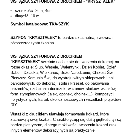
WSTĄŻKA SZYFONOWA Z DRUCIKIEM - "KRYSZTAŁEK"
szerokość: 2cm, 4cm
długość: 10 m
Symbol katalogowy: TKA-SZYK
SZYFON "KRYSZTAŁEK"
to bardzo szlachetna, zwiewna i
półprzezroczysta tkanina.
WSTĄŻKA SZYFONOWA Z DRUCIKIEM
"KRYSZTAŁEK"
świetnie nadaje się do tworzenia dekoracji na
różne okazje: Ślub, Wesele, Walentynki, Dzień Kobiet, Dzień
Babci i Dziadka, Wielkanoc, Boże Narodzenie, Chrzest Św. i
Pierwsza Komunia Św., do wystroju witryn sklepowych i sal
bankietowych, do dekoracji stołu i krzeseł, do pakowania
prezentów, ozdabiania doniczek, wazonów, słoików, wianków,
form styropianowych (jajek, oponek, choinek...), kompozycji
florystycznych, kartek okolicznościowych i wszelkich projektów
DIY.
Wstążki z drucikiem
ułatwiają formowanie kokard, które
zachowują swój kształt. Charakteryzują się dużą giętkością i są
bardzo plastyczne, dlatego możliwości tworzenia kokard oraz
innych elementów dekoracyjnych są praktycznie