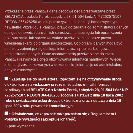
Przekazane przez Państwa dane osobowe będą przetwarzane przez
BELATEX.Art Izabela Perek, Łabędzia 28, 91-504 Łódź NIP 7262575107,
REGON 366426250 w celu przekazywania informacji handlowych typu
newsletter. Przysługuje Państwu prawo do żądania od administratora danych
dostępu do swoich danych, ich sprostowania, usunięcia lub ograniczenia
przetwarzania, lub sprzeciwu wobec przetwarzania, a także prawo
wniesienia skargi do organu nadzorczego. Odbiorcami danych mogą być
podmioty zajmujące się obsługą informatyczną lub marketingową
administratora danych. Dane osobowe będą przetwarzane do czasu
Państwa rezygnacji z chęci otrzymywania informacji handlowych. Więcej
informacji zostało zawartych w dokumencie „Informacje od administratora
danych osobowych”.
* Zapisuję się do newslettera i zgadzam się na otrzymywanie drogą
elektroniczną na wskazany przeze mnie adres e-mail informacji
handlowych od BELATEX.Art Izabela Perek, Łabędzia 28, 91-504 Łódź NIP
7262575107, REGON 366426250 zgodnie z ustawą z dnia 18 lipca 2002
roku o świadczeniu usług drogą elektroniczną oraz z ustawą z dnia 16
lipca 2004 roku prawo telekomunikacyjne.
* Oświadczam, że zapoznałem/zapoznałam się z Regulaminem i
Polityką Prywatności i akceptuję ich treść.
* - pole wymagane